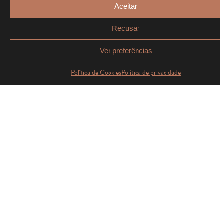
Aceitar
Recusar
Ver preferências
Política de Cookies
Política de privacidade
De forma a expandir a
nossa paixão e visão,
decidimos levar a Forneria
mais além, ao oferecermos
a oportunidade de
franchising. Queremos
partilhar este sonho com
empreendedores que,
como nós, desejam criar
experiências memoráveis e
fazer as pessoas felizes.