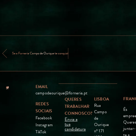
Se a Forneria Campo de Ourique te conquistou, o mundo quer saber
EMAIL
campodeourique@forneria.pt
FRAN
LISBOA
QUERES
REDES
Rua
TRABALHAR
És
SOCIAIS
Campo
CONNOSCO?
empree
Facebook
de
Envia a
Quere
tua
Ourique
Instagram
juntar-
candidatura
nº 171
TikTok
te a