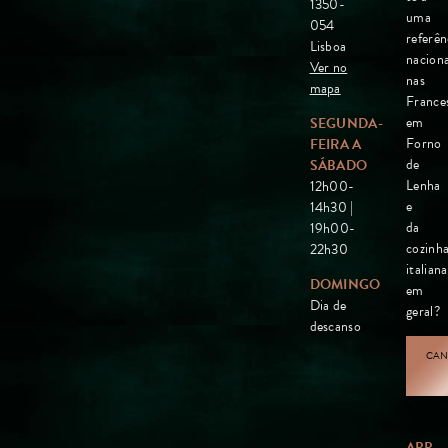
1350-
uma
054
referên
Lisboa
naciona
Ver no
nas
mapa
France
em
SEGUNDA-
Forno
FEIRA A
de
SÁBADO
Lenha
12h00-
e
14h30 |
da
19h00-
cozinh
22h30
italiana
DOMINGO
em
Dia de
geral?
descanso
CAN
APP