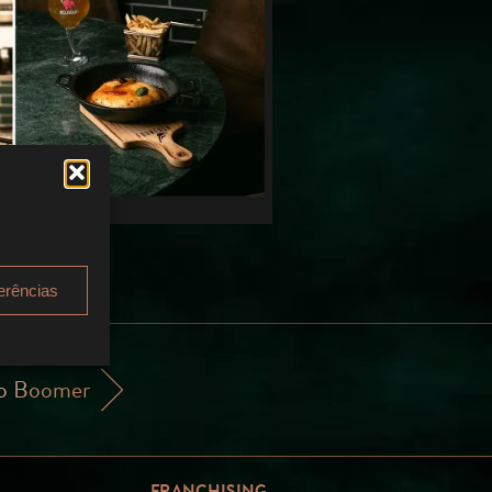
.
erências
ho Boomer
FRANCHISING