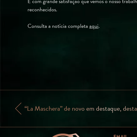
É com grande satisfação que vemos o nosso trabalh
reconhecidos.
Consulta a notícia completa
aqui
.
“La Maschera” de novo em destaque, dest
EMAIL