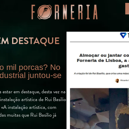
EM DESTAQUE
o mil porcas? No
dustrial juntou-se
a estar em destaque, desta vez na
nstalação artística de Rui Basílio
«A instalação artística, com
das muitas que Rui Basílio já